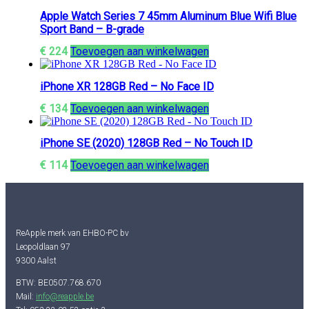
Apple Watch Series 7 45mm Aluminum Blue Wifi Blue
Sport Band – B-grade
€
224
Toevoegen aan winkelwagen
iPhone XR 128GB Red – No Face ID
€
134
Toevoegen aan winkelwagen
iPhone SE (2020) 128GB Red – No Touch ID
€
114
Toevoegen aan winkelwagen
ReApple merk van EHBO-PC bv
Leopoldlaan 97
9300 Aalst
BTW: BE0507.768.670
Mail:
info@reapple.be