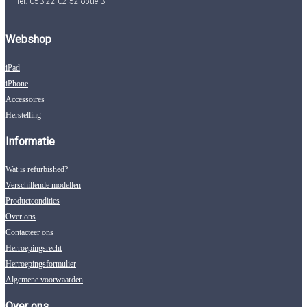
Tel: 053 22 02 52 optie 3
Webshop
iPad
iPhone
Accessoires
Herstelling
Informatie
Wat is refurbished?
Verschillende modellen
Productcondities
Over ons
Contacteer ons
Herroepingsrecht
Herroepingsformulier
Algemene voorwaarden
Over ons