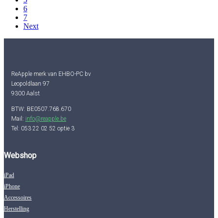
6
7
Next
ReApple merk van EHBO-PC bv
Leopoldlaan 97
9300 Aalst
BTW: BE0507.768.670
Mail:
info@reapple.be
Tel: 053 22 02 52 optie 3
Webshop
iPad
iPhone
Accessoires
Herstelling