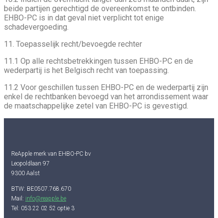
beide partijen gerechtigd de overeenkomst te ontbinden.
EHBO-PC is in dat geval niet verplicht tot enige
schadevergoeding.
11. Toepasselijk recht/bevoegde rechter
11.1 Op alle rechtsbetrekkingen tussen EHBO-PC en de
wederpartij is het Belgisch recht van toepassing.
11.2 Voor geschillen tussen EHBO-PC en de wederpartij zijn
enkel de rechtbanken bevoegd van het arrondissement waar
de maatschappelijke zetel van EHBO-PC is gevestigd.
ReApple merk van EHBO-PC bv
Leopoldlaan 97
9300 Aalst
BTW: BE0507.768.670
Mail:
info@reapple.be
Tel: 053 22 02 52 optie 3