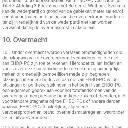
personeel, of aansprakelijkheid van EHBO-PC voortvloeit uit
Titel 3 Afdeling 3 Boek 6 van het Burgerlijk Wetboek. Evenmin
kan de wederpartij op grond van de gebleken materiaal en/of
constructiefouten ontbinding van die overeenkomst vorderen,
tenzij in redelijkheid van de wederpartij niet kan worden
verwacht dat hij de overeenkomst in stand laat.
10. Overmacht
10.1 Onder overmacht worden verstaan omstandigheden die
de nakoming van de overeenkomst verhinderen en die niet
aan EHBO-PC zijn toe te rekenen. Hieronder zullen indien en
voor zover deze omstandigheden de nakoming onmogelijk
maken of onredelijk bemoeilijken mede zijn begrepen:
stakingen in andere bedrijven dan die van EHBO-PC, wilde
stakingen of politieke stakingen in het bedrijf van EHBO-PC,
een algemeen gebrek aan voor het totstandkomen van de
overeengekomen prestatie benodigde zaken of diensten, niet
voorzienbare stagnatie bij toe EHBO-PCs of andere derden
waarvan EHBO-PC afhankelijk is, algemene
vervoersproblemen, brand, overheidsmaatregelen, waaronder
in- en uitvoerverboden.
10.2 Indien de overmacht langer dan zes maanden duurt, zijn