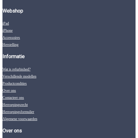
Webshop
iPad
iPhone
Accessoires
Herstelling
Informatie
Wat is refurbished?
Verschillende modellen
Productcondities
Over ons
Contacteer ons
Herroepingsrecht
Herroepingsformulier
Algemene voorwaarden
Over ons