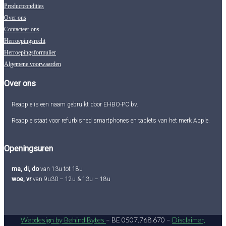
Productcondities
Over ons
Contacteer ons
Herroepingsrecht
Herroepingsformulier
Algemene voorwaarden
Over ons
Reapple is een naam gebruikt door EHBO-PC bv.
Reapple staat voor refurbished smartphones en tablets van het merk Apple.
Openingsuren
ma, di, do
van 13u tot 18u
woe, vr
van 9u30 – 12u & 13u – 18u
Webdesign by Behind Bytes
– BE 0507.768.670 –
Disclaimer,