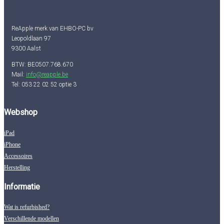
ReApple merk van EHBO-PC bv
Leopoldlaan 97
9300 Aalst
BTW: BE0507.768.670
Mail:
info@reapple.be
Tel: 053 22 02 52 optie 3
Webshop
iPad
iPhone
Accessoires
Herstelling
Informatie
Wat is refurbished?
Verschillende modellen