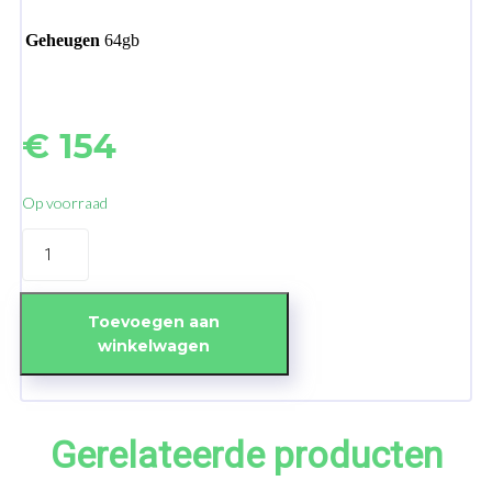
Geheugen
64gb
€
154
Op voorraad
iPhone
SE
(2022)
64GB
Black
Toevoegen aan
-
winkelwagen
No
Touch
ID
aantal
Gerelateerde producten