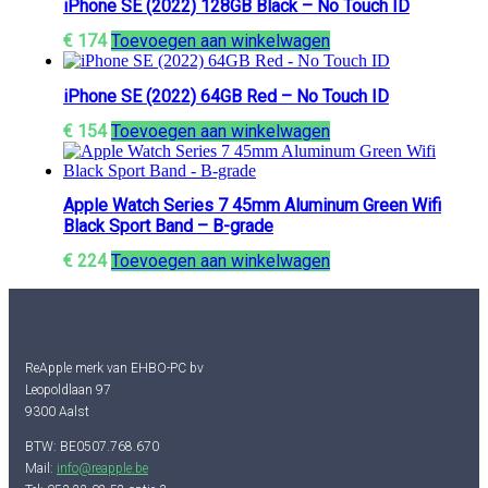
iPhone SE (2022) 128GB Black – No Touch ID
€
174
Toevoegen aan winkelwagen
iPhone SE (2022) 64GB Red – No Touch ID
€
154
Toevoegen aan winkelwagen
Apple Watch Series 7 45mm Aluminum Green Wifi
Black Sport Band – B-grade
€
224
Toevoegen aan winkelwagen
ReApple merk van EHBO-PC bv
Leopoldlaan 97
9300 Aalst
BTW: BE0507.768.670
Mail:
info@reapple.be