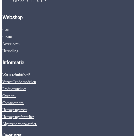
Tel: 053 22 02 52 optie 3
Webshop
iPad
iPhone
Accessoires
Herstelling
Informatie
Wat is refurbished?
Verschillende modellen
Productcondities
Over ons
Contacteer ons
Herroepingsrecht
Herroepingsformulier
Algemene voorwaarden
Over ons