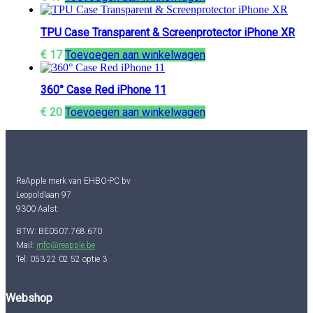
TPU Case Transparent & Screenprotector iPhone XR
€
17
Toevoegen aan winkelwagen
360° Case Red iPhone 11
€
20
Toevoegen aan winkelwagen
ReApple merk van EHBO-PC bv
Leopoldlaan 97
9300 Aalst
BTW: BE0507.768.670
Mail:
info@reapple.be
Tel: 053 22 02 52 optie 3
Webshop