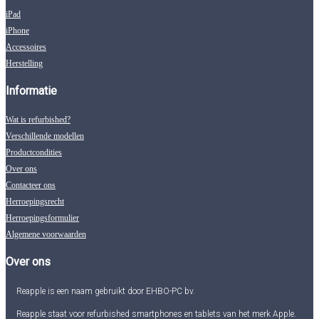
iPad
iPhone
Accessoires
Herstelling
Informatie
Wat is refurbished?
Verschillende modellen
Productcondities
Over ons
Contacteer ons
Herroepingsrecht
Herroepingsformulier
Algemene voorwaarden
Over ons
Reapple is een naam gebruikt door EHBO-PC bv.
Reapple staat voor refurbished smartphones en tablets van het merk Apple.