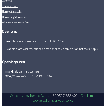
Over ons
Contacteer ons
Herroepingsrecht
Herroepingsformulier
Algemene voorwaarden
Over ons
Reapple is een naam gebruikt door EHBO-PC bv.
Reapple staat voor refurbished smartphones en tablets van het merk Apple.
Openingsuren
ma, di, do
van 13u tot 18u
woe, vr
van 9u30 – 12u & 13u – 18u
Webdesign by Behind Bytes
– BE 0507.768.670 –
Disclaimer,
cookie policy & privacy policy