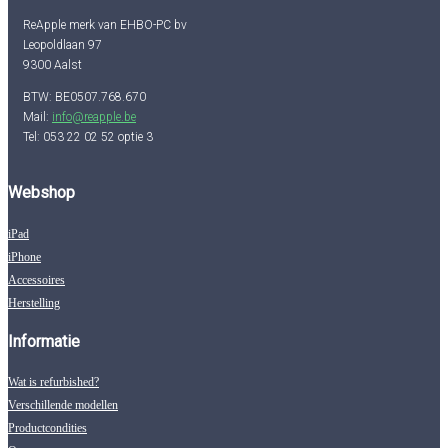
ReApple merk van EHBO-PC bv
Leopoldlaan 97
9300 Aalst
BTW: BE0507.768.670
Mail:
info@reapple.be
Tel: 053 22 02 52 optie 3
Webshop
iPad
iPhone
Accessoires
Herstelling
Informatie
Wat is refurbished?
Verschillende modellen
Productcondities