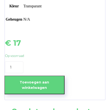
Kleur
Transparant
Geheugen
N/A
€
17
Op voorraad
TPU
Case
Transparent
&
Screenprotector
Toevoegen aan
iPhone
winkelwagen
6
Plus/6S
Plus
aantal