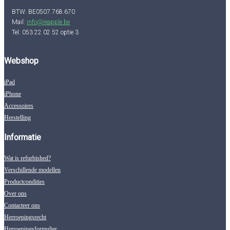
BTW: BE0507.768.670
Mail:
info@reapple.be
Tel: 053 22 02 52 optie 3
Webshop
iPad
iPhone
Accessoires
Herstelling
Informatie
Wat is refurbished?
Verschillende modellen
Productcondities
Over ons
Contacteer ons
Herroepingsrecht
Herroepingsformulier