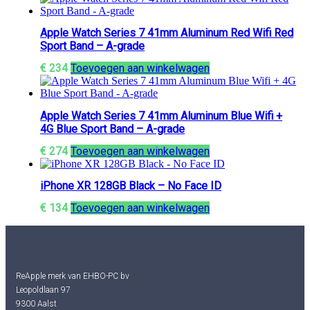
Apple Watch Series 7 41mm Aluminum Red Wifi Red
Sport Band – A-grade
€
234
Toevoegen aan winkelwagen
Apple Watch Series 7 41mm Aluminum Blue Wifi +
4G Blue Sport Band – A-grade
€
274
Toevoegen aan winkelwagen
iPhone XR 128GB Black – No Face ID
€
134
Toevoegen aan winkelwagen
ReApple merk van EHBO-PC bv
Leopoldlaan 97
9300 Aalst