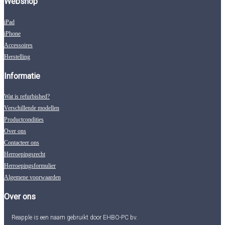
Webshop
iPad
iPhone
Accessoires
Herstelling
Informatie
Wat is refurbished?
Verschillende modellen
Productcondities
Over ons
Contacteer ons
Herroepingsrecht
Herroepingsformulier
Algemene voorwaarden
Over ons
Reapple is een naam gebruikt door EHBO-PC bv.