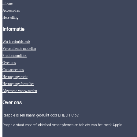
iPhone
Accessoires
Herstelling
Informatie
Wat is refurbished?
Verschillende modellen
Productcondities
Over ons
Contacteer ons
Herroepingsrecht
Herroepingsformulier
Algemene voorwaarden
Over ons
Reapple is een naam gebruikt door EHBO-PC bv.
Reapple staat voor refurbished smartphones en tablets van het merk Apple.