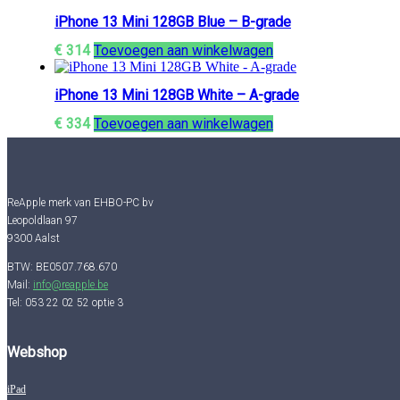
iPhone 13 Mini 128GB Blue – B-grade
€
314
Toevoegen aan winkelwagen
iPhone 13 Mini 128GB White – A-grade
€
334
Toevoegen aan winkelwagen
ReApple merk van EHBO-PC bv
Leopoldlaan 97
9300 Aalst
BTW: BE0507.768.670
Mail:
info@reapple.be
Tel: 053 22 02 52 optie 3
Webshop
iPad