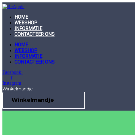
Skip
to
content
HOME
WEBSHOP
INFORMATIE
CONTACTEER ONS
HOME
WEBSHOP
INFORMATIE
CONTACTEER ONS
Facebook-
f
Instagram
Winkelmandje
Winkelmandje