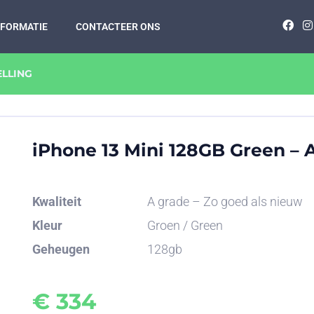
NFORMATIE
CONTACTEER ONS
ELLING
iPhone 13 Mini 128GB Green – 
Kwaliteit
A grade – Zo goed als nieuw
Kleur
Groen / Green
Geheugen
128gb
€
334