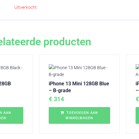
Uitverkocht
elateerde producten
128GB
iPhone 13 Mini 128GB Blue
i
– B-grade
–
€
314
€
N AAN
TOEVOEGEN AAN
GEN
WINKELWAGEN