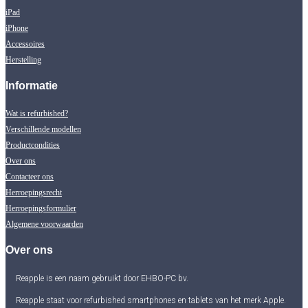
iPad
iPhone
Accessoires
Herstelling
Informatie
Wat is refurbished?
Verschillende modellen
Productcondities
Over ons
Contacteer ons
Herroepingsrecht
Herroepingsformulier
Algemene voorwaarden
Over ons
Reapple is een naam gebruikt door EHBO-PC bv.
Reapple staat voor refurbished smartphones en tablets van het merk Apple.