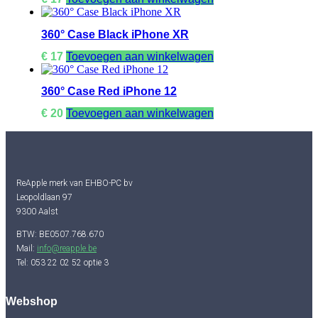
360° Case Black iPhone XR
€
17
Toevoegen aan winkelwagen
360° Case Red iPhone 12
€
20
Toevoegen aan winkelwagen
ReApple merk van EHBO-PC bv
Leopoldlaan 97
9300 Aalst
BTW: BE0507.768.670
Mail:
info@reapple.be
Tel: 053 22 02 52 optie 3
Webshop