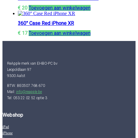
€
20
Toevoegen aan winkelwagen
360° Case Red iPhone XR
€
17
Toevoegen aan winkelwagen
ReApple merk van EHBO-PC bv
Leopoldlaan 97
9300 Aalst
BTW: BE0507.768.670
Mail:
info@reapple.be
Tel: 053 22 02 52 optie 3
Webshop
iPad
iPhone