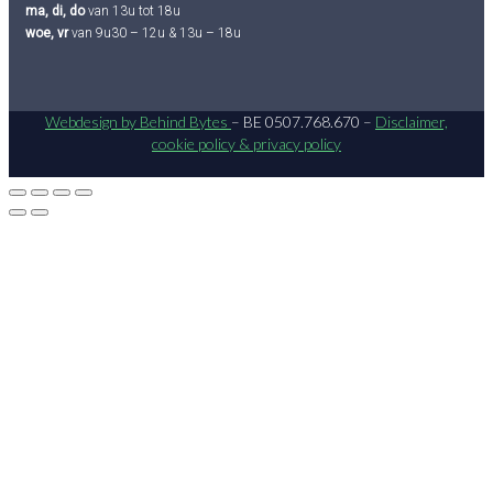
ma, di, do
van 13u tot 18u
woe, vr
van 9u30 – 12u & 13u – 18u
Webdesign by Behind Bytes
– BE 0507.768.670 –
Disclaimer,
cookie policy & privacy policy