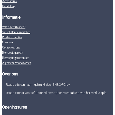
Accessoires
Herstelling
Informatie
Wat is refurbished?
Verschillende modellen
Productcondities
Over ons
Contacteer ons
Herroepingsrecht
Herroepingsformulier
Algemene voorwaarden
Over ons
Reapple is een naam gebruikt door EHBO-PC bv.
Reapple staat voor refurbished smartphones en tablets van het merk Apple.
Openingsuren