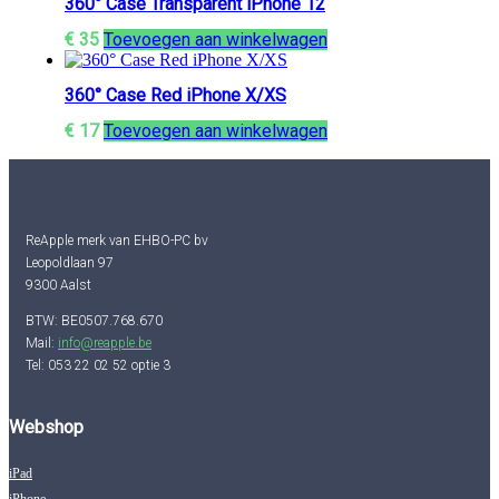
360° Case Transparent iPhone 12
€
35
Toevoegen aan winkelwagen
360° Case Red iPhone X/XS
€
17
Toevoegen aan winkelwagen
ReApple merk van EHBO-PC bv
Leopoldlaan 97
9300 Aalst
BTW: BE0507.768.670
Mail:
info@reapple.be
Tel: 053 22 02 52 optie 3
Webshop
iPad
iPhone