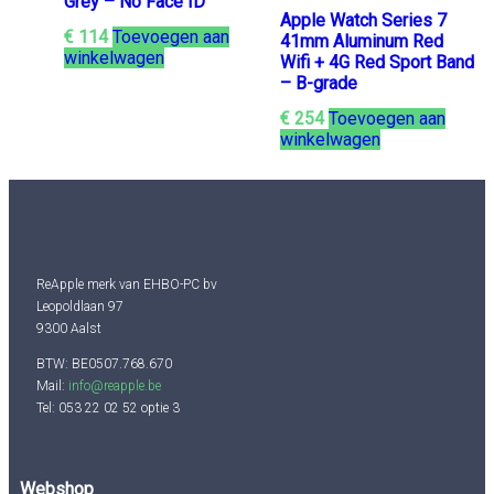
Grey – No Face ID
Apple Watch Series 7
€
114
Toevoegen aan
41mm Aluminum Red
winkelwagen
Wifi + 4G Red Sport Band
– B-grade
€
254
Toevoegen aan
winkelwagen
ReApple merk van EHBO-PC bv
Leopoldlaan 97
9300 Aalst
BTW: BE0507.768.670
Mail:
info@reapple.be
Tel: 053 22 02 52 optie 3
Webshop