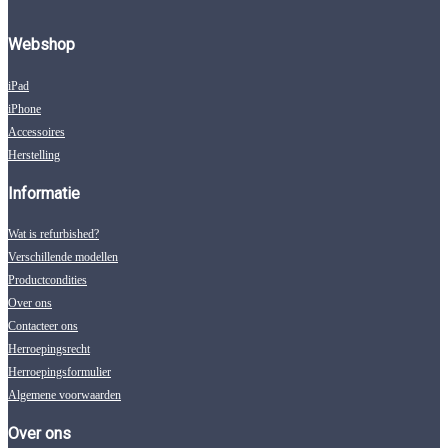
Webshop
iPad
iPhone
Accessoires
Herstelling
Informatie
Wat is refurbished?
Verschillende modellen
Productcondities
Over ons
Contacteer ons
Herroepingsrecht
Herroepingsformulier
Algemene voorwaarden
Over ons