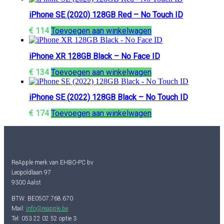
iPhone SE (2020) 128GB Red – No Touch ID
€
114
Toevoegen aan winkelwagen
iPhone XR 128GB Black – No Face ID
€
134
Toevoegen aan winkelwagen
iPhone SE (2022) 128GB Black – No Touch ID
€
174
Toevoegen aan winkelwagen
ReApple merk van EHBO-PC bv
Leopoldlaan 97
9300 Aalst
BTW: BE0507.768.670
Mail:
info@reapple.be
Tel: 053 22 02 52 optie 3