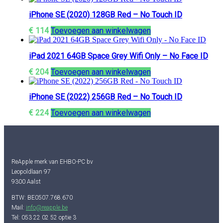
iPhone SE (2020) 128GB Red – No Touch ID
€
114
Toevoegen aan winkelwagen
iPad 2021 64GB Space Grey Wifi Only – No Face ID
€
204
Toevoegen aan winkelwagen
iPhone SE (2022) 256GB Red – No Touch ID
€
224
Toevoegen aan winkelwagen
ReApple merk van EHBO-PC bv
Leopoldlaan 97
9300 Aalst
BTW: BE0507.768.670
Mail:
info@reapple.be
Tel: 053 22 02 52 optie 3