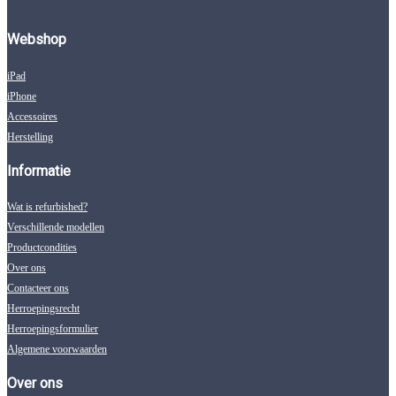
Webshop
iPad
iPhone
Accessoires
Herstelling
Informatie
Wat is refurbished?
Verschillende modellen
Productcondities
Over ons
Contacteer ons
Herroepingsrecht
Herroepingsformulier
Algemene voorwaarden
Over ons