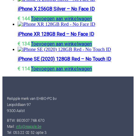
iPhone X 256GB Silver – No Face ID
€
144
Toevoegen aan winkelwagen
iPhone XR 128GB Red – No Face ID
€
134
Toevoegen aan winkelwagen
iPhone SE (2020) 128GB Red – No Touch ID
€
114
Toevoegen aan winkelwagen
ReApple merk van EHBO-PC bv
Leopoldlaan 97
9300 Aalst
BTW: BE0507.768.670
Mail:
info@reapple.be
Tel: 053 22 02 52 optie 3