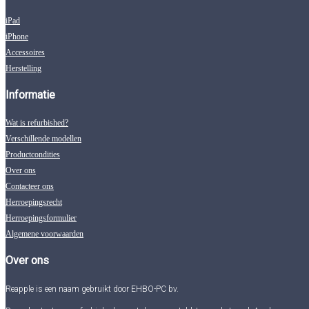
iPad
iPhone
Accessoires
Herstelling
Informatie
Wat is refurbished?
Verschillende modellen
Productcondities
Over ons
Contacteer ons
Herroepingsrecht
Herroepingsformulier
Algemene voorwaarden
Over ons
Reapple is een naam gebruikt door EHBO-PC bv.