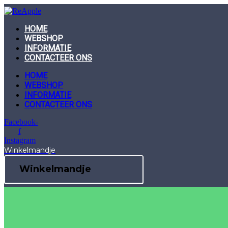
Skip
to
content
HOME
WEBSHOP
INFORMATIE
CONTACTEER ONS
HOME
WEBSHOP
INFORMATIE
CONTACTEER ONS
Facebook-
f
Instagram
Winkelmandje
Winkelmandje