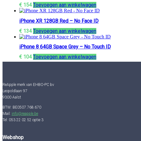
€
154
Toevoegen aan winkelwagen
iPhone XR 128GB Red – No Face ID
€
134
Toevoegen aan winkelwagen
iPhone 8 64GB Space Grey – No Touch ID
€
104
Toevoegen aan winkelwagen
ReApple merk van EHBO-PC bv
Leopoldlaan 97
9300 Aalst
BTW: BE0507.768.670
Mail:
info@reapple.be
Tel: 053 22 02 52 optie 3
Webshop