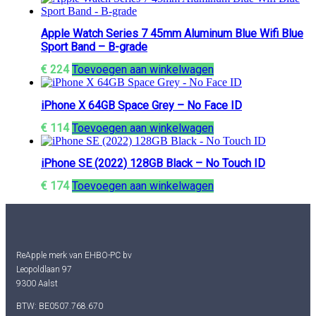
Apple Watch Series 7 45mm Aluminum Blue Wifi Blue
Sport Band – B-grade
€
224
Toevoegen aan winkelwagen
iPhone X 64GB Space Grey – No Face ID
€
114
Toevoegen aan winkelwagen
iPhone SE (2022) 128GB Black – No Touch ID
€
174
Toevoegen aan winkelwagen
ReApple merk van EHBO-PC bv
Leopoldlaan 97
9300 Aalst
BTW: BE0507.768.670