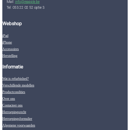
Mail:
info@reapple.be
Tel: 053 22 02 52 optie 3
Webshop
iPad
iPhone
Accessoires
Herstelling
Informatie
Wat is refurbished?
Verschillende modellen
Productcondities
Over ons
Contacteer ons
Herroepingsrecht
Herroepingsformulier
Algemene voorwaarden