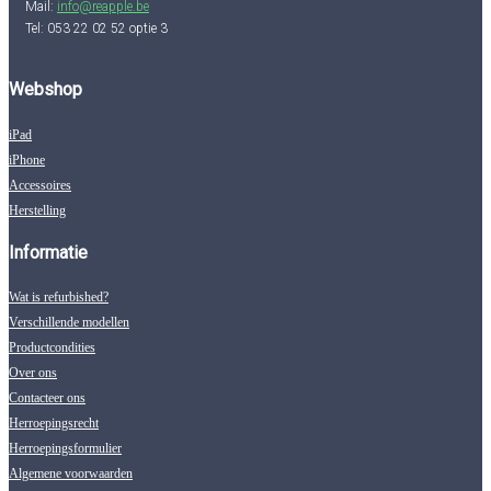
Mail:
info@reapple.be
Tel: 053 22 02 52 optie 3
Webshop
iPad
iPhone
Accessoires
Herstelling
Informatie
Wat is refurbished?
Verschillende modellen
Productcondities
Over ons
Contacteer ons
Herroepingsrecht
Herroepingsformulier
Algemene voorwaarden