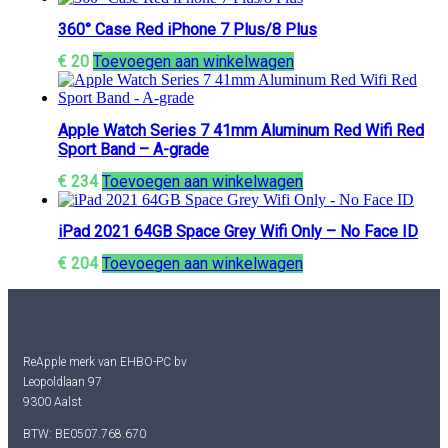
360° Case Red iPhone 7 Plus/8 Plus
€
20
Toevoegen aan winkelwagen
Apple Watch Series 7 41mm Aluminum Red Wifi Red
Sport Band – A-grade
€
234
Toevoegen aan winkelwagen
iPad 2021 64GB Space Grey Wifi Only – No Face ID
€
204
Toevoegen aan winkelwagen
ReApple merk van EHBO-PC bv
Leopoldlaan 97
9300 Aalst
BTW: BE0507.768.670