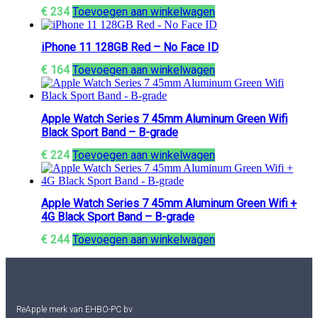
€
234
Toevoegen aan winkelwagen
iPhone 11 128GB Red – No Face ID
€
164
Toevoegen aan winkelwagen
Apple Watch Series 7 45mm Aluminum Green Wifi
Black Sport Band – B-grade
€
224
Toevoegen aan winkelwagen
Apple Watch Series 7 45mm Aluminum Green Wifi +
4G Black Sport Band – B-grade
€
244
Toevoegen aan winkelwagen
ReApple merk van EHBO-PC bv