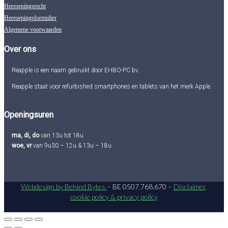
Herroepingsrecht
Herroepingsformulier
Algemene voorwaarden
Over ons
Reapple is een naam gebruikt door EHBO-PC bv.
Reapple staat voor refurbished smartphones en tablets van het merk Apple.
Openingsuren
ma, di, do
van 13u tot 18u
woe, vr
van 9u30 – 12u & 13u – 18u
Webdesign by Behind Bytes
– BE 0507.768.670 –
Disclaimer,
cookie policy & privacy policy