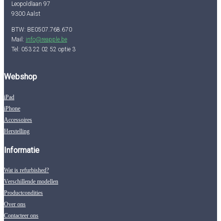
Leopoldlaan 97
9300 Aalst
BTW: BE0507.768.670
Mail:
info@reapple.be
Tel: 053 22 02 52 optie 3
Webshop
iPad
iPhone
Accessoires
Herstelling
Informatie
Wat is refurbished?
Verschillende modellen
Productcondities
Over ons
Contacteer ons