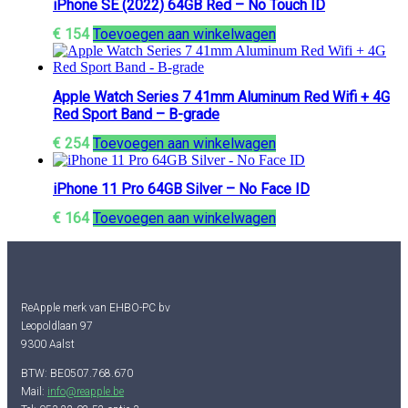
iPhone SE (2022) 64GB Red – No Touch ID
€
154
Toevoegen aan winkelwagen
Apple Watch Series 7 41mm Aluminum Red Wifi + 4G
Red Sport Band – B-grade
€
254
Toevoegen aan winkelwagen
iPhone 11 Pro 64GB Silver – No Face ID
€
164
Toevoegen aan winkelwagen
ReApple merk van EHBO-PC bv
Leopoldlaan 97
9300 Aalst
BTW: BE0507.768.670
Mail:
info@reapple.be