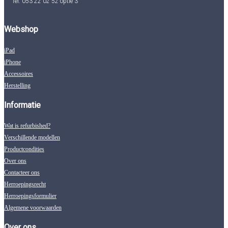
Tel: 053 22 02 52 optie 3
Webshop
iPad
iPhone
Accessoires
Herstelling
Informatie
Wat is refurbished?
Verschillende modellen
Productcondities
Over ons
Contacteer ons
Herroepingsrecht
Herroepingsformulier
Algemene voorwaarden
Over ons