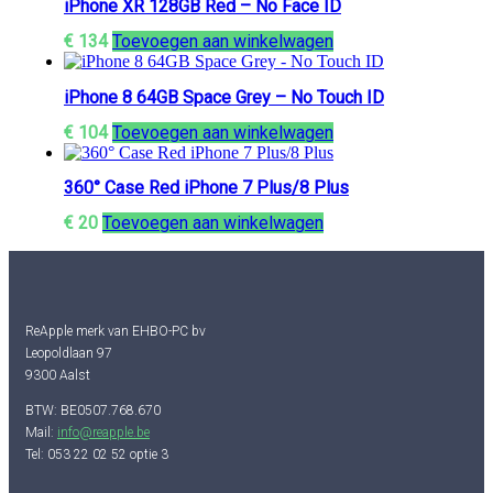
iPhone XR 128GB Red – No Face ID
€
134
Toevoegen aan winkelwagen
iPhone 8 64GB Space Grey – No Touch ID
€
104
Toevoegen aan winkelwagen
360° Case Red iPhone 7 Plus/8 Plus
€
20
Toevoegen aan winkelwagen
ReApple merk van EHBO-PC bv
Leopoldlaan 97
9300 Aalst
BTW: BE0507.768.670
Mail:
info@reapple.be
Tel: 053 22 02 52 optie 3