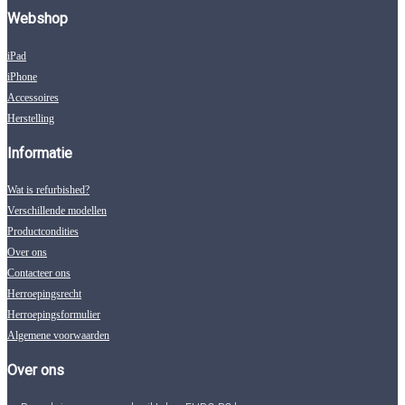
Webshop
iPad
iPhone
Accessoires
Herstelling
Informatie
Wat is refurbished?
Verschillende modellen
Productcondities
Over ons
Contacteer ons
Herroepingsrecht
Herroepingsformulier
Algemene voorwaarden
Over ons