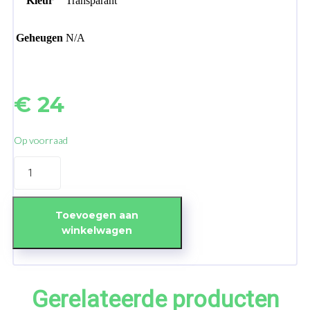
Kleur
Transparant
Geheugen
N/A
€
24
Op voorraad
Premium
Glass
Protector
Samsung
Galaxy
Toevoegen aan
A53
winkelwagen
5G
aantal
Gerelateerde producten