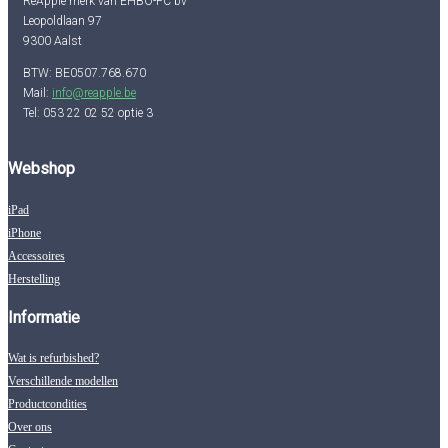
ReApple merk van EHBO-PC bv
Leopoldlaan 97
9300 Aalst
BTW: BE0507.768.670
Mail:
info@reapple.be
Tel: 053 22 02 52 optie 3
Webshop
iPad
iPhone
Accessoires
Herstelling
Informatie
Wat is refurbished?
Verschillende modellen
Productcondities
Over ons