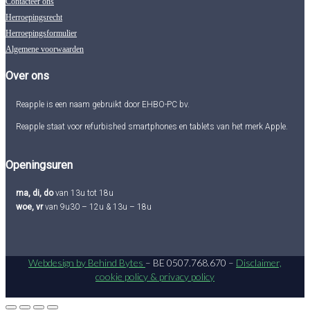
Contacteer ons
Herroepingsrecht
Herroepingsformulier
Algemene voorwaarden
Over ons
Reapple is een naam gebruikt door EHBO-PC bv.
Reapple staat voor refurbished smartphones en tablets van het merk Apple.
Openingsuren
ma, di, do
van 13u tot 18u
woe, vr
van 9u30 – 12u & 13u – 18u
Webdesign by Behind Bytes
– BE 0507.768.670 –
Disclaimer,
cookie policy & privacy policy