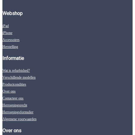
Webshop
iPad
iPhone
Accessoires
Herstelling
Informatie
Wat is refurbished?
Verschillende modellen
Productcondities
Over ons
Contacteer ons
Herroepingsrecht
Herroepingsformulier
Algemene voorwaarden
Over ons