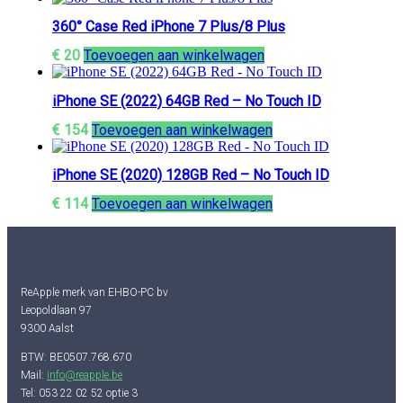
360° Case Red iPhone 7 Plus/8 Plus
€
20
Toevoegen aan winkelwagen
iPhone SE (2022) 64GB Red – No Touch ID
€
154
Toevoegen aan winkelwagen
iPhone SE (2020) 128GB Red – No Touch ID
€
114
Toevoegen aan winkelwagen
ReApple merk van EHBO-PC bv
Leopoldlaan 97
9300 Aalst
BTW: BE0507.768.670
Mail:
info@reapple.be
Tel: 053 22 02 52 optie 3