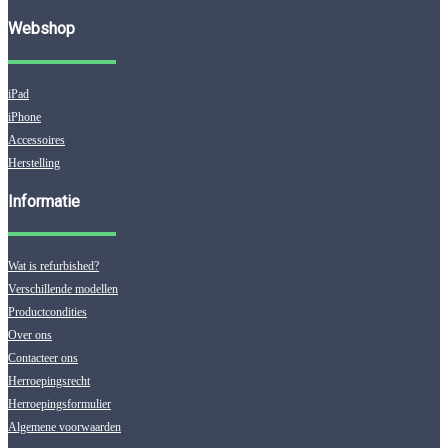
Webshop
iPad
iPhone
Accessoires
Herstelling
Informatie
Wat is refurbished?
Verschillende modellen
Productcondities
Over ons
Contacteer ons
Herroepingsrecht
Herroepingsformulier
Algemene voorwaarden