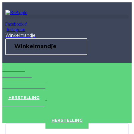
Skip
to
content
Facebook-f
Instagram
Winkelmandje
Winkelmandje
IPAD
IPHONE
ACCESSOIRES
HERSTELLING
IPAD
IPHONE
ACCESSOIRES
HERSTELLING