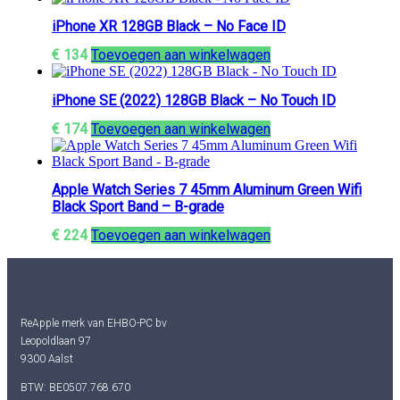
iPhone XR 128GB Black – No Face ID
€
134
Toevoegen aan winkelwagen
iPhone SE (2022) 128GB Black – No Touch ID
€
174
Toevoegen aan winkelwagen
Apple Watch Series 7 45mm Aluminum Green Wifi
Black Sport Band – B-grade
€
224
Toevoegen aan winkelwagen
ReApple merk van EHBO-PC bv
Leopoldlaan 97
9300 Aalst
BTW: BE0507.768.670