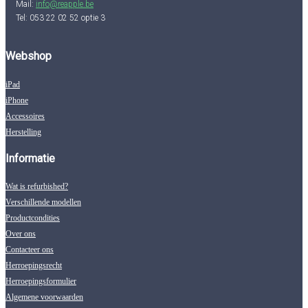
Mail:
info@reapple.be
Tel: 053 22 02 52 optie 3
Webshop
iPad
iPhone
Accessoires
Herstelling
Informatie
Wat is refurbished?
Verschillende modellen
Productcondities
Over ons
Contacteer ons
Herroepingsrecht
Herroepingsformulier
Algemene voorwaarden