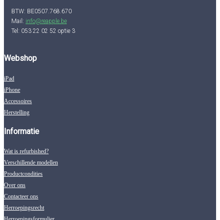
BTW: BE0507.768.670
Mail:
info@reapple.be
Tel: 053 22 02 52 optie 3
Webshop
iPad
iPhone
Accessoires
Herstelling
Informatie
Wat is refurbished?
Verschillende modellen
Productcondities
Over ons
Contacteer ons
Herroepingsrecht
Herroepingsformulier