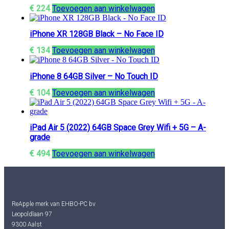
€
224
Toevoegen aan winkelwagen
iPhone XR 128GB Black – No Face ID
€
134
Toevoegen aan winkelwagen
iPhone 8 64GB Silver – No Touch ID
€
104
Toevoegen aan winkelwagen
iPad Air 5 (2022) 64GB Space Grey Wifi + 5G – A-
grade
€
494
Toevoegen aan winkelwagen
ReApple merk van EHBO-PC bv
Leopoldlaan 97
9300 Aalst