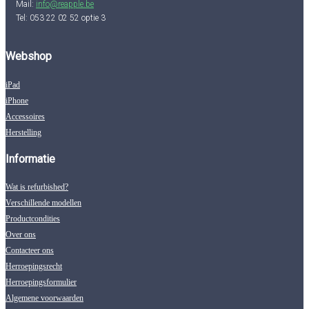
Mail:
info@reapple.be
Tel: 053 22 02 52 optie 3
Webshop
iPad
iPhone
Accessoires
Herstelling
Informatie
Wat is refurbished?
Verschillende modellen
Productcondities
Over ons
Contacteer ons
Herroepingsrecht
Herroepingsformulier
Algemene voorwaarden