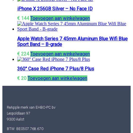
iPhone X 256GB Silver – No Face ID
€
144
Toevoegen aan winkelwagen
Apple Watch Series 7 45mm Aluminum Blue Wifi Blue
Sport Band – B-grade
€
224
Toevoegen aan winkelwagen
360° Case Red iPhone 7 Plus/8 Plus
€
20
Toevoegen aan winkelwagen
ReApple merk van EHBO-PC bv
Leopoldlaan 97
9300 Aalst
BTW: BE0507.768.670