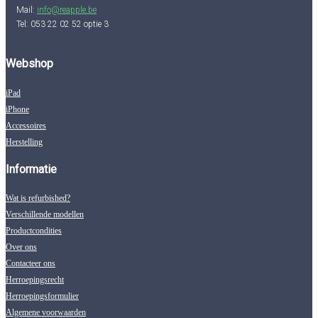
Mail:
info@reapple.be
Tel: 053 22 02 52 optie 3
Webshop
iPad
iPhone
Accessoires
Herstelling
Informatie
Wat is refurbished?
Verschillende modellen
Productcondities
Over ons
Contacteer ons
Herroepingsrecht
Herroepingsformulier
Algemene voorwaarden