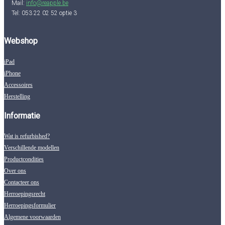
Mail:
info@reapple.be
Tel: 053 22 02 52 optie 3
Webshop
iPad
iPhone
Accessoires
Herstelling
Informatie
Wat is refurbished?
Verschillende modellen
Productcondities
Over ons
Contacteer ons
Herroepingsrecht
Herroepingsformulier
Algemene voorwaarden