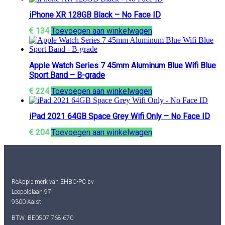
iPhone XR 128GB Black – No Face ID
€
134
Toevoegen aan winkelwagen
Apple Watch Series 7 45mm Aluminum Blue Wifi Blue
Sport Band – B-grade
€
224
Toevoegen aan winkelwagen
iPad 2021 64GB Space Grey Wifi Only – No Face ID
€
204
Toevoegen aan winkelwagen
ReApple merk van EHBO-PC bv
Leopoldlaan 97
9300 Aalst
BTW: BE0507.768.670