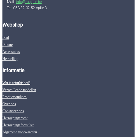
Mail:
info@reapple.be
Tel: 053 22 02 52 optie 3
Webshop
iPad
iPhone
Accessoires
Herstelling
Informatie
Wat is refurbished?
Verschillende modellen
Productcondities
Over ons
Contacteer ons
Herroepingsrecht
Herroepingsformulier
Algemene voorwaarden