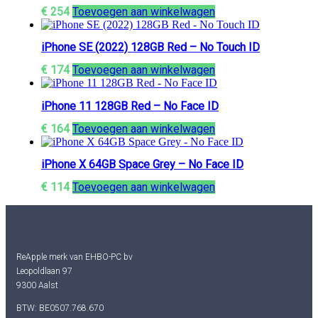
€
254
Toevoegen aan winkelwagen
iPhone SE (2022) 128GB Red – No Touch ID
€
174
Toevoegen aan winkelwagen
iPhone 11 128GB Red – No Face ID
€
164
Toevoegen aan winkelwagen
iPhone X 64GB Space Grey – No Face ID
€
114
Toevoegen aan winkelwagen
ReApple merk van EHBO-PC bv
Leopoldlaan 97
9300 Aalst
BTW: BE0507.768.670