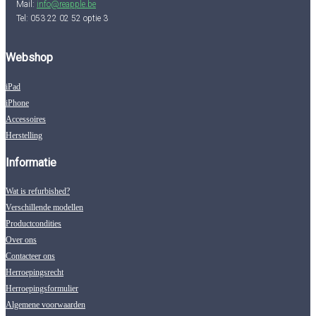
Mail:
info@reapple.be
Tel: 053 22 02 52 optie 3
Webshop
iPad
iPhone
Accessoires
Herstelling
Informatie
Wat is refurbished?
Verschillende modellen
Productcondities
Over ons
Contacteer ons
Herroepingsrecht
Herroepingsformulier
Algemene voorwaarden