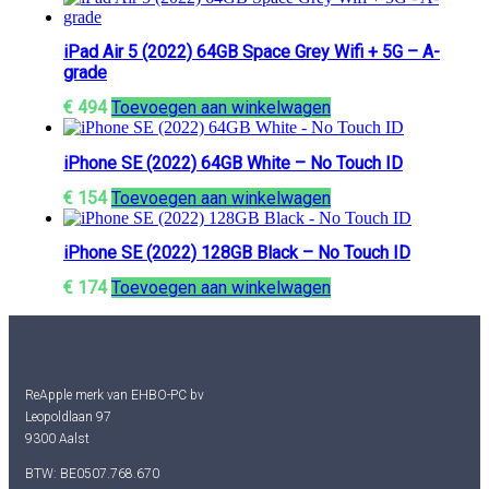
iPad Air 5 (2022) 64GB Space Grey Wifi + 5G – A-
grade
€
494
Toevoegen aan winkelwagen
iPhone SE (2022) 64GB White – No Touch ID
€
154
Toevoegen aan winkelwagen
iPhone SE (2022) 128GB Black – No Touch ID
€
174
Toevoegen aan winkelwagen
ReApple merk van EHBO-PC bv
Leopoldlaan 97
9300 Aalst
BTW: BE0507.768.670