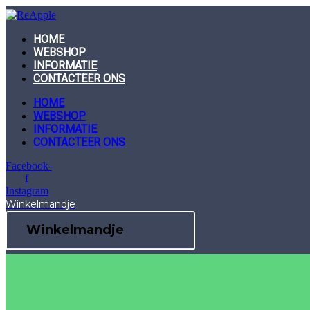
Skip
to
content
HOME
WEBSHOP
INFORMATIE
CONTACTEER ONS
HOME
WEBSHOP
INFORMATIE
CONTACTEER ONS
Facebook-
f
Instagram
Winkelmandje
Winkelmandje