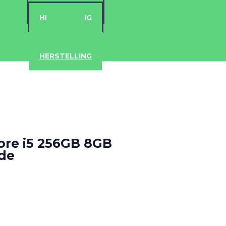
ACCESSOIRES
HERSTELLING
IPAD
IPHONE
ACCESSOIRES
HERSTELLING
ore i5 256GB 8GB
ade