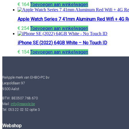
€
164
Toevoegen aan winkelwagen
Apple Watch Series 7 41mm Aluminum Red Wifi + 4G R
€
254
Toevoegen aan winkelwagen
iPhone SE (2022) 64GB White – No Touch ID
€
154
Toevoegen aan winkelwagen
ReApple merk van EHBO-PC bv
Leopoldlaan 97
9300 Aalst
BTW: BE0507.768.670
Mail:
info@reapple.be
Tel: 053 22 02 52 optie 3
Webshop