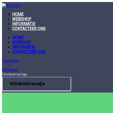
Skip
to
content
HOME
WEBSHOP
INFORMATIE
CONTACTEER ONS
HOME
WEBSHOP
INFORMATIE
CONTACTEER ONS
Facebook-
f
Instagram
Winkelmandje
Winkelmandje