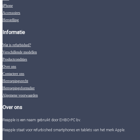
iPhone
Accessoires
Herstelling
Informatie
Wat is refurbished?
Verschillende modellen
Productcondities
Over ons
Contacteer ons
Herroepingsrecht
Herroepingsformulier
Algemene voorwaarden
Over ons
Reapple is een naam gebruikt door EHBO-PC bv.
Reapple staat voor refurbished smartphones en tablets van het merk Apple.