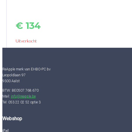
€
134
Uitverkocht
ReApple merk van EHBO-PC bv
Leopoldlaan 97
9300 Aalst
BTW: BE0507.768.670
Mail:
info@reapple.be
Tel: 053 22 02 52 optie 3
Webshop
iPad