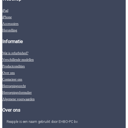
iPad
iPhone
Accessoires
Herstelling
Informatie
Wat is refurbished?
Verschillende modellen
Productcondities
Over ons
Contacteer ons
Herroepingsrecht
Herroepingsformulier
Algemene voorwaarden
Over ons
Reapple is een naam gebruikt door EHBO-PC bv.