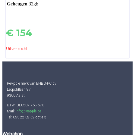
Geheugen
32gb
€
154
Uitverkocht
ReApple merk van EHBO-PC bv
Leopoldlaan 97
9300 Aalst
BTW: BE0507.768.670
Mail:
info@reapple.be
Tel: 053 22 02 52 optie 3
Webshop