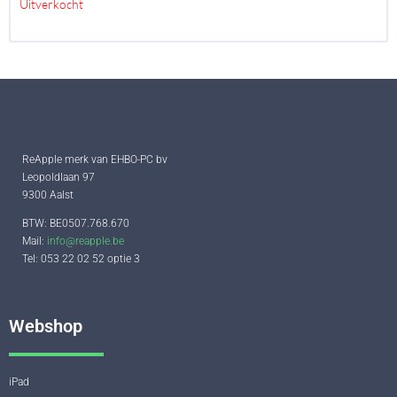
Uitverkocht
ReApple merk van EHBO-PC bv
Leopoldlaan 97
9300 Aalst
BTW: BE0507.768.670
Mail:
info@reapple.be
Tel: 053 22 02 52 optie 3
Webshop
iPad