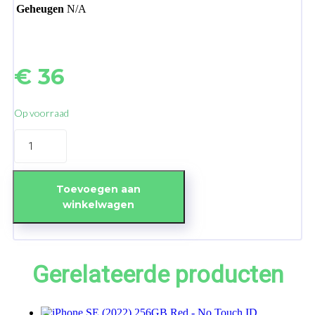
Geheugen
N/A
€
36
Op voorraad
iPhone
SE
2020
LCD
&
Toevoegen aan
Display
winkelwagen
aantal
Gerelateerde producten