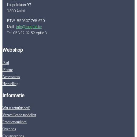
Leopoldlaan 97
9300 Aalst
BTW: BE0507.768.670
Mail:
info@reapple.be
Tel: 053 22 02 52 optie 3
Webshop
iPad
iPhone
Accessoires
Herstelling
Informatie
Wat is refurbished?
Verschillende modellen
Productcondities
Over ons
Contacteer ons