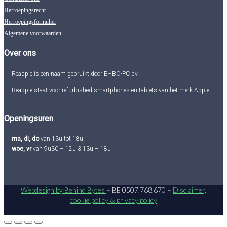
Herroepingsrecht
Herroepingsformulier
Algemene voorwaarden
Over ons
Reapple is een naam gebruikt door EHBO-PC bv.
Reapple staat voor refurbished smartphones en tablets van het merk Apple.
Openingsuren
ma, di, do
van 13u tot 18u
woe, vr
van 9u30 – 12u & 13u – 18u
Webdesign by Behind Bytes
– BE 0507.768.670 –
Disclaimer,
cookie policy & privacy policy