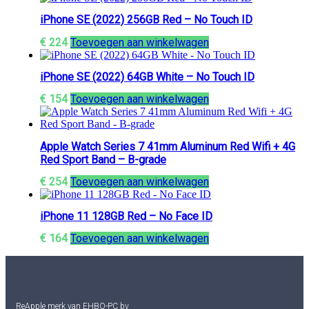
iPhone SE (2022) 256GB Red – No Touch ID
€
224
Toevoegen aan winkelwagen
iPhone SE (2022) 64GB White – No Touch ID
€
154
Toevoegen aan winkelwagen
Apple Watch Series 7 41mm Aluminum Red Wifi + 4G
Red Sport Band – B-grade
€
254
Toevoegen aan winkelwagen
iPhone 11 128GB Red – No Face ID
€
164
Toevoegen aan winkelwagen
ReApple merk van EHBO-PC bv