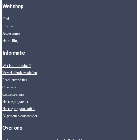
Webshop
iPad
iPhone
Accessoires
Herstelling
Informatie
Wat is refurbished?
Verschillende modellen
Productcondities
Over ons
Contacteer ons
Herroepingsrecht
Herroepingsformulier
Algemene voorwaarden
Over ons