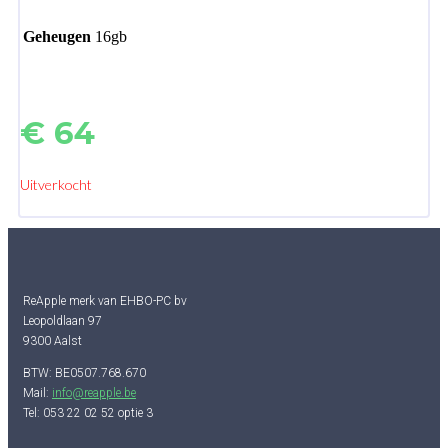
Geheugen
16gb
€
64
Uitverkocht
ReApple merk van EHBO-PC bv
Leopoldlaan 97
9300 Aalst
BTW: BE0507.768.670
Mail:
info@reapple.be
Tel: 053 22 02 52 optie 3