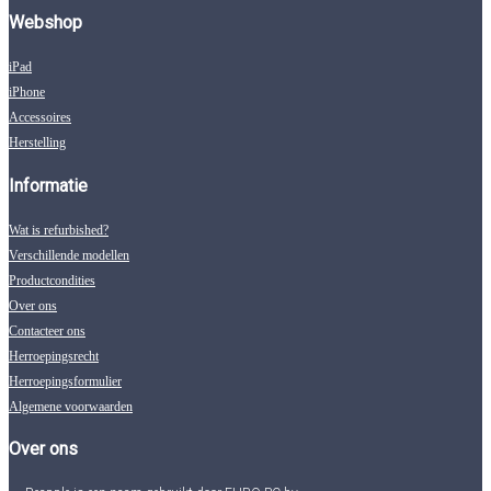
Webshop
iPad
iPhone
Accessoires
Herstelling
Informatie
Wat is refurbished?
Verschillende modellen
Productcondities
Over ons
Contacteer ons
Herroepingsrecht
Herroepingsformulier
Algemene voorwaarden
Over ons