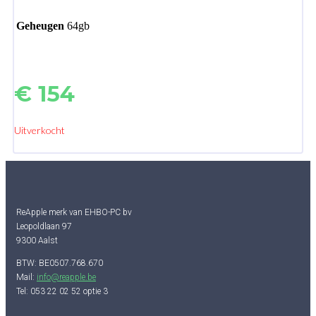
Geheugen
64gb
€
154
Uitverkocht
ReApple merk van EHBO-PC bv
Leopoldlaan 97
9300 Aalst
BTW: BE0507.768.670
Mail:
info@reapple.be
Tel: 053 22 02 52 optie 3