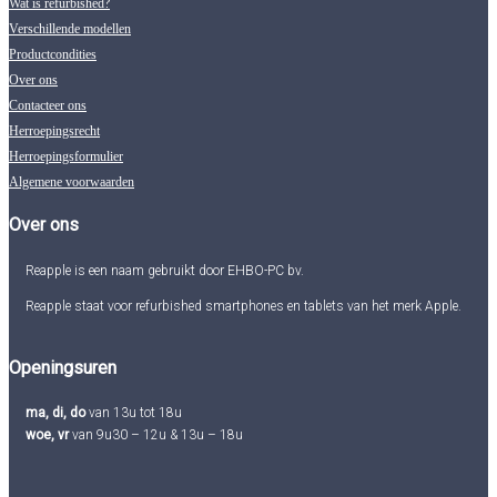
Wat is refurbished?
Verschillende modellen
Productcondities
Over ons
Contacteer ons
Herroepingsrecht
Herroepingsformulier
Algemene voorwaarden
Over ons
Reapple is een naam gebruikt door EHBO-PC bv.
Reapple staat voor refurbished smartphones en tablets van het merk Apple.
Openingsuren
ma, di, do
van 13u tot 18u
woe, vr
van 9u30 – 12u & 13u – 18u