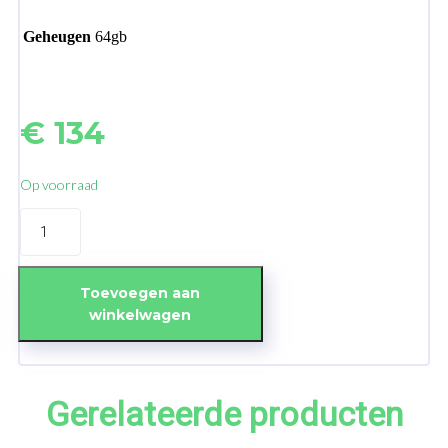
Geheugen
64gb
€
134
Op voorraad
iPhone
8
Plus
64GB
Red
Toevoegen aan
-
winkelwagen
No
Touch
ID
aantal
Gerelateerde producten