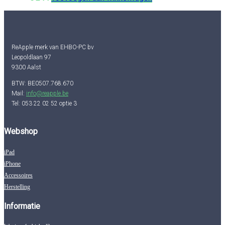
ReApple merk van EHBO-PC bv
Leopoldlaan 97
9300 Aalst
BTW: BE0507.768.670
Mail:
info@reapple.be
Tel: 053 22 02 52 optie 3
Webshop
iPad
iPhone
Accessoires
Herstelling
Informatie