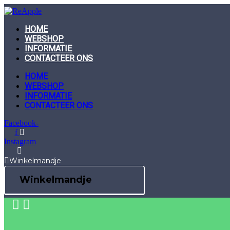
Skip
to
content
HOME
WEBSHOP
INFORMATIE
CONTACTEER ONS
HOME
WEBSHOP
INFORMATIE
CONTACTEER ONS
Facebook-
f
Instagram
Winkelmandje
Winkelmandje