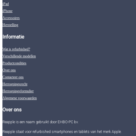
iPad
iPhone
Accessoires
Herstelling
Informatie
Wat is refurbished?
Verschillende modellen
Productcondities
Over ons
Contacteer ons
Herroepingsrecht
Herroepingsformulier
Algemene voorwaarden
Over ons
Reapple is een naam gebruikt door EHBO-PC bv.
Reapple staat voor refurbished smartphones en tablets van het merk Apple.