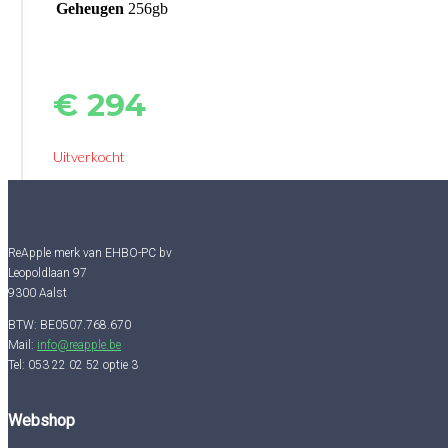
Geheugen
256gb
€
294
Uitverkocht
ReApple merk van EHBO-PC bv
Leopoldlaan 97
9300 Aalst
BTW: BE0507.768.670
Mail:
info@reapple.be
Tel: 053 22 02 52 optie 3
Webshop