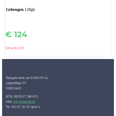
Geheugen
128gb
€
124
Uitverkocht
ReApple merk van EHBO-PC bv
Leopoldlaan 97
9300 Aalst
BTW: BE0507.768.670
Mail:
info@reapple.be
Tel: 053 22 02 52 optie 3