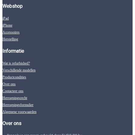
Webshop
iPad
iPhone
Accessoires
Herstelling
Informatie
Wat is refurbished?
Verschillende modellen
Productcondities
Over ons
Contacteer ons
Herroepingsrecht
Herroepingsformulier
Algemene voorwaarden
Over ons