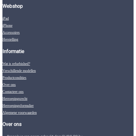
Webshop
iPad
iPhone
Accessoires
Herstelling
Informatie
Wat is refurbished?
Verschillende modellen
Productcondities
Over ons
Contacteer ons
Herroepingsrecht
Herroepingsformulier
Algemene voorwaarden
Over ons