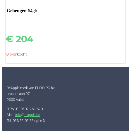
Geheugen
64gb
€
204
Uitverkocht
ReApple merk van EHBO-PC bv
Leopoldlaan 97
9300 Aalst
BTW: BE0507.768.670
Mail:
info@reapple.be
Tel: 053 22 02 52 optie 3