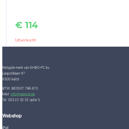
€
114
Uitverkocht
ReApple merk van EHBO-PC bv
Leopoldlaan 97
9300 Aalst
BTW: BE0507.768.670
Mail:
info@reapple.be
Tel: 053 22 02 52 optie 3
Webshop
iPad