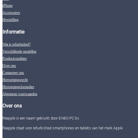
iPhone
Accessoires
Herstelling
Informatie
Wat is refurbished?
Verschillende modellen
Productcondities
Over ons
Contacteer ons
Herroepingsrecht
Herroepingsformulier
Algemene voorwaarden
Over ons
Reapple is een naam gebruikt door EHBO-PC bv.
Reapple staat voor refurbished smartphones en tablets van het merk Apple.