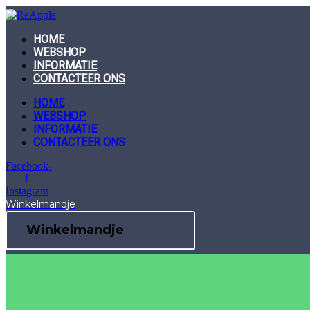
Skip
to
content
HOME
WEBSHOP
INFORMATIE
CONTACTEER ONS
HOME
WEBSHOP
INFORMATIE
CONTACTEER ONS
Facebook-
f
Instagram
Winkelmandje
Winkelmandje