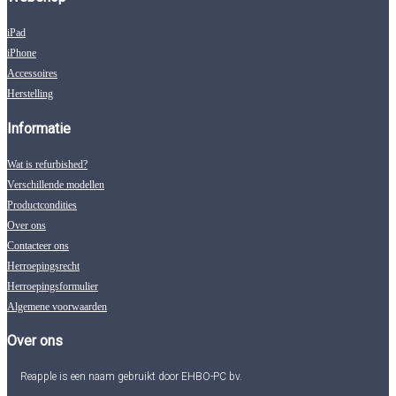
iPad
iPhone
Accessoires
Herstelling
Informatie
Wat is refurbished?
Verschillende modellen
Productcondities
Over ons
Contacteer ons
Herroepingsrecht
Herroepingsformulier
Algemene voorwaarden
Over ons
Reapple is een naam gebruikt door EHBO-PC bv.