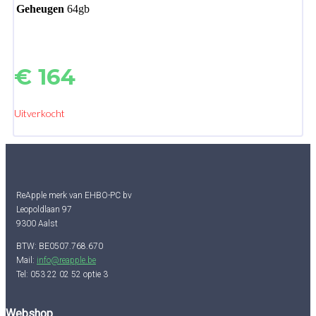
Geheugen
64gb
€
164
Uitverkocht
ReApple merk van EHBO-PC bv
Leopoldlaan 97
9300 Aalst
BTW: BE0507.768.670
Mail:
info@reapple.be
Tel: 053 22 02 52 optie 3
Webshop