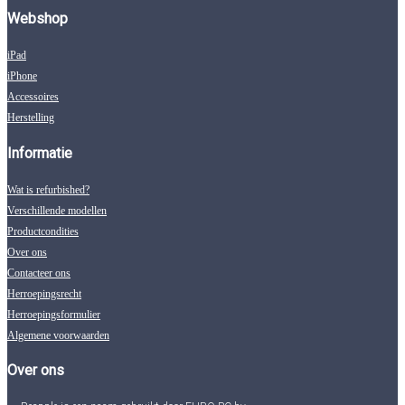
Webshop
iPad
iPhone
Accessoires
Herstelling
Informatie
Wat is refurbished?
Verschillende modellen
Productcondities
Over ons
Contacteer ons
Herroepingsrecht
Herroepingsformulier
Algemene voorwaarden
Over ons