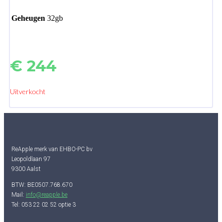
Geheugen
32gb
€
244
Uitverkocht
ReApple merk van EHBO-PC bv
Leopoldlaan 97
9300 Aalst
BTW: BE0507.768.670
Mail:
info@reapple.be
Tel: 053 22 02 52 optie 3