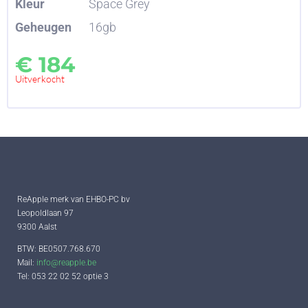
Kleur
Space Grey
Geheugen
16gb
€
184
Uitverkocht
ReApple merk van EHBO-PC bv
Leopoldlaan 97
9300 Aalst
BTW: BE0507.768.670
Mail:
info@reapple.be
Tel: 053 22 02 52 optie 3