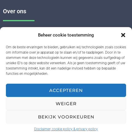
Over ons
Reapple is een naam gebruikt door EHBO-PC bv.
Beheer cookie toestemming
Reapple staat voor refurbished smartphones en tablets van het merk
Apple.
Om de beste ervaringen te bieden, gebruiken wij technologieën zoals cookies
om informatie over je apparaat op te slaan en/of te raadplegen. Door in te
stemmen met deze technologieën kunnen wij gegevens zoals surfgedrag of
unieke ID's op deze website verwerken. Als je geen toestemming geeft of uw
Openingsuren
toestemming intrekt, kan dit een nadelige invloed hebben op bepaalde
functies en mogelijkheden.
ma, di, do
van 13u tot 18u
ACCEPTEREN
woe, vr
van 9u30 – 12u & 13u – 18u
WEIGER
BEKIJK VOORKEUREN
Webdesign by Behind Bytes
– BE 0507.768.670 –
Disclaimer,
cookie policy & privacy policy
Disclaimer, cookie policy & privacy policy