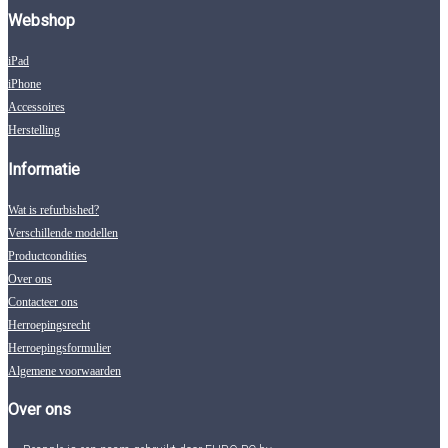
Webshop
iPad
iPhone
Accessoires
Herstelling
Informatie
Wat is refurbished?
Verschillende modellen
Productcondities
Over ons
Contacteer ons
Herroepingsrecht
Herroepingsformulier
Algemene voorwaarden
Over ons