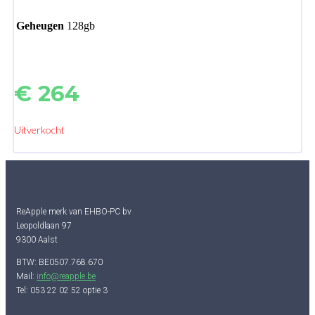
Geheugen
128gb
€
264
Uitverkocht
ReApple merk van EHBO-PC bv
Leopoldlaan 97
9300 Aalst
BTW: BE0507.768.670
Mail:
info@reapple.be
Tel: 053 22 02 52 optie 3